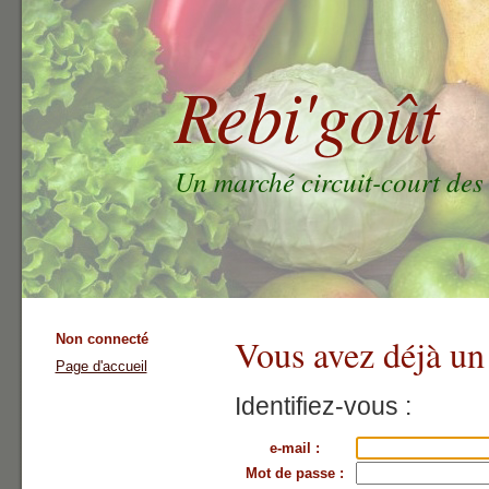
Rebi'goût
Un marché circuit-court des
Non connecté
Vous avez déjà un
Page d'accueil
Identifiez-vous :
e-mail :
Mot de passe :